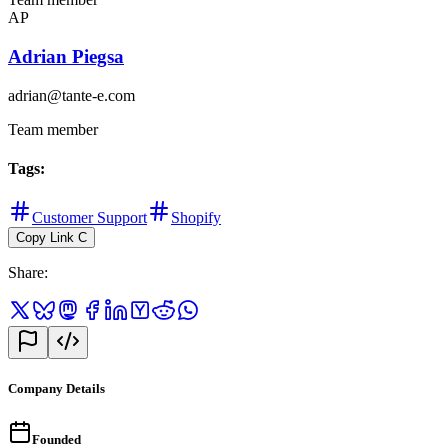
AP
Adrian Piegsa
adrian@tante-e.com
Team member
Tags
:
Customer Support
Shopify
Copy Link
C
Share
:
Company Details
Founded