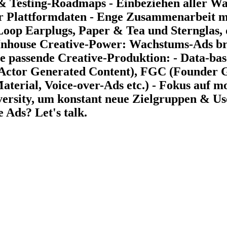
 Testing-Roadmaps - Einbeziehen aller Wa
r Plattformdaten - Enge Zusammenarbeit m
op Earplugs, Paper & Tea und Sternglas, d
 Inhouse Creative-Power: Wachstums-Ads br
 passende Creative-Produktion: - Data-bas
Actor Generated Content), FGC (Founder G
erial, Voice-over-Ads etc.) - Fokus auf mod
versity, um konstant neue Zielgruppen & Use
Ads? Let's talk.